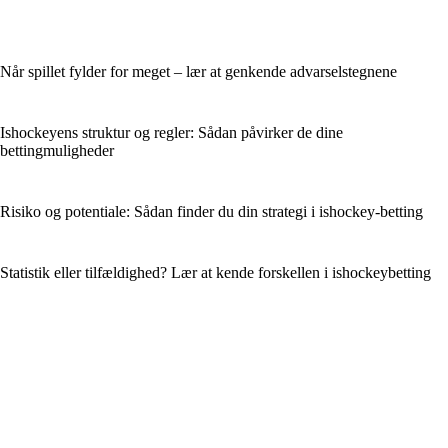
Når spillet fylder for meget – lær at genkende advarselstegnene
Ishockeyens struktur og regler: Sådan påvirker de dine
bettingmuligheder
Risiko og potentiale: Sådan finder du din strategi i ishockey-betting
Statistik eller tilfældighed? Lær at kende forskellen i ishockeybetting