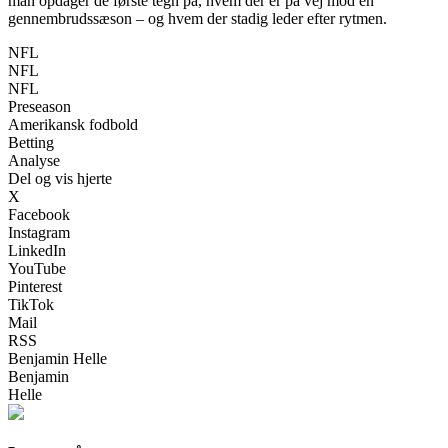
man opdager de første tegn på, hvem der er på vej mod en
gennembrudssæson – og hvem der stadig leder efter rytmen.
NFL
NFL
NFL
Preseason
Amerikansk fodbold
Betting
Analyse
Del og vis hjerte
X
Facebook
Instagram
LinkedIn
YouTube
Pinterest
TikTok
Mail
RSS
Benjamin Helle
Benjamin
Helle