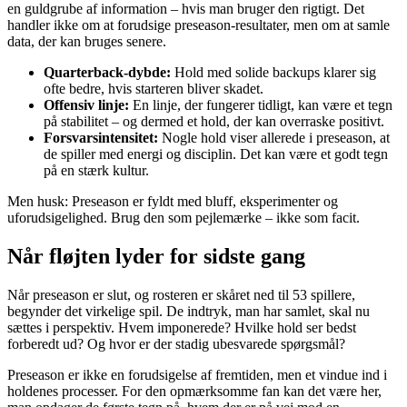
en guldgrube af information – hvis man bruger den rigtigt. Det
handler ikke om at forudsige preseason-resultater, men om at samle
data, der kan bruges senere.
Quarterback-dybde:
Hold med solide backups klarer sig
ofte bedre, hvis starteren bliver skadet.
Offensiv linje:
En linje, der fungerer tidligt, kan være et tegn
på stabilitet – og dermed et hold, der kan overraske positivt.
Forsvarsintensitet:
Nogle hold viser allerede i preseason, at
de spiller med energi og disciplin. Det kan være et godt tegn
på en stærk kultur.
Men husk: Preseason er fyldt med bluff, eksperimenter og
uforudsigelighed. Brug den som pejlemærke – ikke som facit.
Når fløjten lyder for sidste gang
Når preseason er slut, og rosteren er skåret ned til 53 spillere,
begynder det virkelige spil. De indtryk, man har samlet, skal nu
sættes i perspektiv. Hvem imponerede? Hvilke hold ser bedst
forberedt ud? Og hvor er der stadig ubesvarede spørgsmål?
Preseason er ikke en forudsigelse af fremtiden, men et vindue ind i
holdenes processer. For den opmærksomme fan kan det være her,