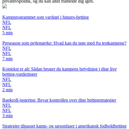
privatlivspolitik, og du kan altid framelde dig igen.
Kampprogrammet som værktøj i futures-betting
NFL
NFL
5 min
Preseason som pejlemærke: Hvad kan du tage med fra testkampene?
NFL
NFL
7 min
Kontekst er alt: Sådan bruger du kampens betydning i dine live
betting‑vurderinger
NFL
NFL
2 min
Bankroll-justering: Bevar kontrollen over dine bettingstrategier
NFL
NFL
3 min
Strategier tilpasset kamp- og sæsonfaser i amerikansk fodboldbetting