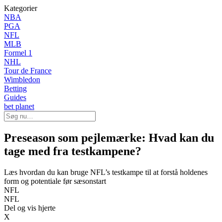
Kategorier
NBA
PGA
NFL
MLB
Formel 1
NHL
Tour de France
Wimbledon
Betting
Guides
bet planet
Preseason som pejlemærke: Hvad kan du
tage med fra testkampene?
Læs hvordan du kan bruge NFL’s testkampe til at forstå holdenes
form og potentiale før sæsonstart
NFL
NFL
Del og vis hjerte
X