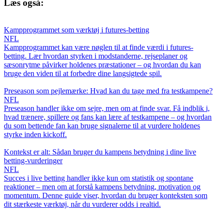
Læs også:
Kampprogrammet som værktøj i futures-betting
NFL
Kampprogrammet kan være nøglen til at finde værdi i futures-
betting. Lær hvordan styrken i modstanderne, rejseplaner og
sæsonrytme påvirker holdenes præstationer – og hvordan du kan
bruge den viden til at forbedre dine langsigtede spil.
Preseason som pejlemærke: Hvad kan du tage med fra testkampene?
NFL
Preseason handler ikke om sejre, men om at finde svar. Få indblik i,
hvad trænere, spillere og fans kan lære af testkampene – og hvordan
du som bettende fan kan bruge signalerne til at vurdere holdenes
styrke inden kickoff.
Kontekst er alt: Sådan bruger du kampens betydning i dine live
betting‑vurderinger
NFL
Succes i live betting handler ikke kun om statistik og spontane
reaktioner – men om at forstå kampens betydning, motivation og
momentum. Denne guide viser, hvordan du bruger konteksten som
dit stærkeste værktøj, når du vurderer odds i realtid.