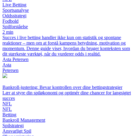
Live Betting
Sportsanalyse
Oddsstrategi
Fodbold
Spilforståelse
2 min
Succes i live betting handler ikke kun om statistik og spontane
reaktioner – men om at forstå kampens betydning, motivation og
momentum. Denne guide viser, hvordan du bruger konteksten som
dit stærkeste værktøj, når du vurderer odds i realtid.
Asta Petersen
Asta
Petersen
Bankroll-justering: Bevar kontrollen over dine bettingstrategier
Lær at styre din spiløkonomi og optimér dine chancer for langsigtet
succes
NFL
NFL
Betting
Bankroll Management
Spilstrategi
Ansvarligt Spil