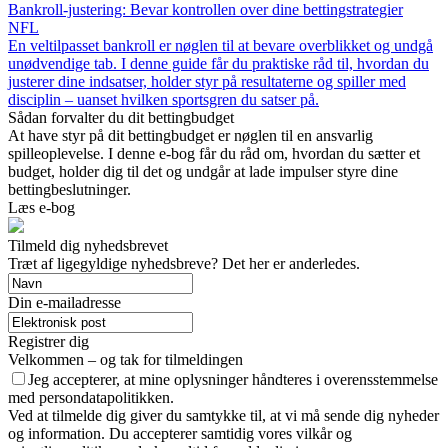
Bankroll-justering: Bevar kontrollen over dine bettingstrategier
NFL
En veltilpasset bankroll er nøglen til at bevare overblikket og undgå
unødvendige tab. I denne guide får du praktiske råd til, hvordan du
justerer dine indsatser, holder styr på resultaterne og spiller med
disciplin – uanset hvilken sportsgren du satser på.
Sådan forvalter du dit bettingbudget
At have styr på dit bettingbudget er nøglen til en ansvarlig
spilleoplevelse. I denne e-bog får du råd om, hvordan du sætter et
budget, holder dig til det og undgår at lade impulser styre dine
bettingbeslutninger.
Læs e-bog
Tilmeld dig nyhedsbrevet
Træt af ligegyldige nyhedsbreve? Det her er anderledes.
Din e-mailadresse
Registrer dig
Velkommen – og tak for tilmeldingen
Jeg accepterer, at mine oplysninger håndteres i overensstemmelse
med persondatapolitikken.
Ved at tilmelde dig giver du samtykke til, at vi må sende dig nyheder
og information. Du accepterer samtidig vores vilkår og