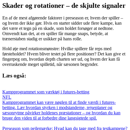
Skader og rotationer – de skjulte signaler
En af de mest afgørende faktorer i preseason er, hvem der spiller –
og hvem der ikke gør. Hvis en starter sidder ude flere kampe, kan
det være et tegn på en skade, som holdet forsøger at nedtone.
Omvendt kan det, at en spiller får mange snaps, betyde, at
trænerstaben stadig er usikker på hans rolle.
Hold øje med rotationsmønstre: Hvilke spillere får reps med
førsteholdet? Hvem bliver testet på flere positioner? Det kan give et
fingerpeg om, hvordan depth charten ser ud, og hvem der kan få
overraskende meget spilletid, når sæsonen begynder.
Læs også:
Kampprogrammet som værktøj i futures-betting
NFL
Kampprogrammet kan være nøglen til at finde værdi i futures-
betting. Lær hvordan styrken i modstanderne, rejseplaner og
sæsonrytme påvirker holdenes præstationer – og hvordan du kan
bruge den viden til at forbedre dine langsigtede spil.
Preseason som pejlemærke: Hvad kan du tage med fra testkampene?