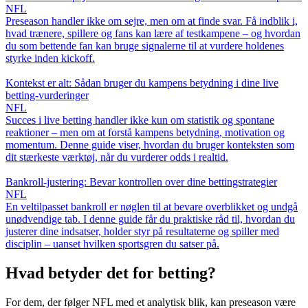
NFL
Preseason handler ikke om sejre, men om at finde svar. Få indblik i,
hvad trænere, spillere og fans kan lære af testkampene – og hvordan
du som bettende fan kan bruge signalerne til at vurdere holdenes
styrke inden kickoff.
Kontekst er alt: Sådan bruger du kampens betydning i dine live
betting‑vurderinger
NFL
Succes i live betting handler ikke kun om statistik og spontane
reaktioner – men om at forstå kampens betydning, motivation og
momentum. Denne guide viser, hvordan du bruger konteksten som
dit stærkeste værktøj, når du vurderer odds i realtid.
Bankroll-justering: Bevar kontrollen over dine bettingstrategier
NFL
En veltilpasset bankroll er nøglen til at bevare overblikket og undgå
unødvendige tab. I denne guide får du praktiske råd til, hvordan du
justerer dine indsatser, holder styr på resultaterne og spiller med
disciplin – uanset hvilken sportsgren du satser på.
Hvad betyder det for betting?
For dem, der følger NFL med et analytisk blik, kan preseason være