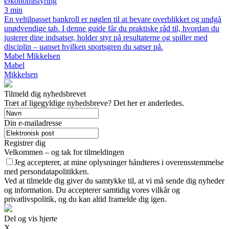
Økonomistyring
3 min
En veltilpasset bankroll er nøglen til at bevare overblikket og undgå
unødvendige tab. I denne guide får du praktiske råd til, hvordan du
justerer dine indsatser, holder styr på resultaterne og spiller med
disciplin – uanset hvilken sportsgren du satser på.
Mabel Mikkelsen
Mabel
Mikkelsen
Tilmeld dig nyhedsbrevet
Træt af ligegyldige nyhedsbreve? Det her er anderledes.
Din e-mailadresse
Registrer dig
Velkommen – og tak for tilmeldingen
Jeg accepterer, at mine oplysninger håndteres i overensstemmelse
med persondatapolitikken.
Ved at tilmelde dig giver du samtykke til, at vi må sende dig nyheder
og information. Du accepterer samtidig vores vilkår og
privatlivspolitik, og du kan altid framelde dig igen.
Del og vis hjerte
X