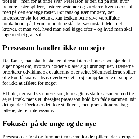
trofæer – men for at finde svar. Preseason er den tid på året, hvor
trænere tester spillere, justerer systemer og vurderer, hvem der skal
med på den endelige roster. For fans og især for dem, der
interesserer sig for betting, kan testkampene give værdifulde
indikationer på, hvordan holdene står før sæsonstart. Men det
kræver, at man ved, hvad man skal kigge efter – og hvad man skal
tage med et gran salt.
Preseason handler ikke om sejre
Det første, man skal huske, er, at resultaterne i preseason sjældent
siger noget om, hvordan holdene klarer sig i grundspillet. Trænerne
prioriterer udvikling og evaluering over sejre. Stjernespillerne spiller
ofte kun få snaps – hvis overhovedet – og kampplanerne er simple
for ikke at afsløre for meget.
Et hold, der går 0-3 i preseason, kan sagtens starte sæsonen med tre
sejre i træk, mens et ubesejret preseason-hold kan falde sammen, når
det gælder. Derfor er det ikke stillingen, men præstationerne bag
tallene, der er interessante.
Fokusér på de unge og de nye
Preseason er først og fremmest en scene for de spillere, der kæmper