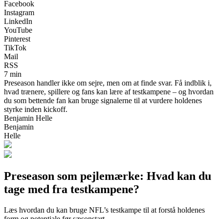
Facebook
Instagram
LinkedIn
YouTube
Pinterest
TikTok
Mail
RSS
7 min
Preseason handler ikke om sejre, men om at finde svar. Få indblik i,
hvad trænere, spillere og fans kan lære af testkampene – og hvordan
du som bettende fan kan bruge signalerne til at vurdere holdenes
styrke inden kickoff.
Benjamin Helle
Benjamin
Helle
Preseason som pejlemærke: Hvad kan du
tage med fra testkampene?
Læs hvordan du kan bruge NFL’s testkampe til at forstå holdenes
form og potentiale før sæsonstart