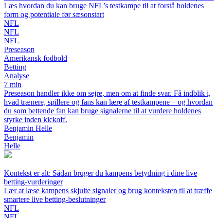
Læs hvordan du kan bruge NFL’s testkampe til at forstå holdenes
form og potentiale før sæsonstart
NFL
NFL
NFL
Preseason
Amerikansk fodbold
Betting
Analyse
7 min
Preseason handler ikke om sejre, men om at finde svar. Få indblik i,
hvad trænere, spillere og fans kan lære af testkampene – og hvordan
du som bettende fan kan bruge signalerne til at vurdere holdenes
styrke inden kickoff.
Benjamin Helle
Benjamin
Helle
Kontekst er alt: Sådan bruger du kampens betydning i dine live
betting‑vurderinger
Lær at læse kampens skjulte signaler og brug konteksten til at træffe
smartere live betting‑beslutninger
NFL
NFL