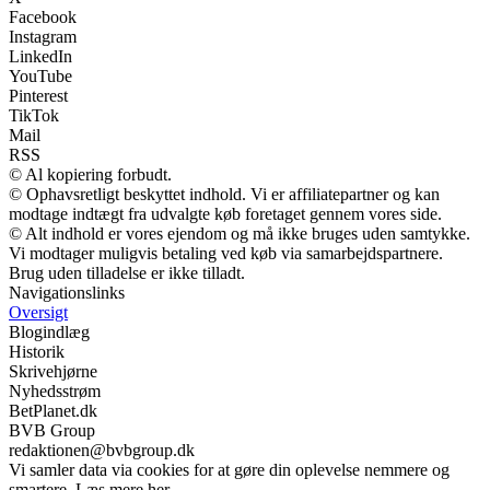
Facebook
Instagram
LinkedIn
YouTube
Pinterest
TikTok
Mail
RSS
© Al kopiering forbudt.
© Ophavsretligt beskyttet indhold. Vi er affiliatepartner og kan
modtage indtægt fra udvalgte køb foretaget gennem vores side.
© Alt indhold er vores ejendom og må ikke bruges uden samtykke.
Vi modtager muligvis betaling ved køb via samarbejdspartnere.
Brug uden tilladelse er ikke tilladt.
Navigationslinks
Oversigt
Blogindlæg
Historik
Skrivehjørne
Nyhedsstrøm
BetPlanet.dk
BVB Group
redaktionen@bvbgroup.dk
Vi samler data via cookies for at gøre din oplevelse nemmere og
smartere. Læs mere her.