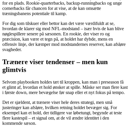
for en plads. Rookie-quarterbacks, backup-runningbacks og unge
cornerbacks får chancen for at vise, at de kan omsætte
træningsbanens potentiale til kamp.
For dig som tilskuer eller bettor kan det være værdifuldt at se,
hvordan de klarer sig mod NFL-modstand – især hvis de kan blive
nøglespillere senere på sæsonen. En rookie, der viser ro og
præcision, kan være et tegn på, at holdet har dybde, mens en
offensiv linje, der kæmper mod modstandernes reserver, kan afsløre
svagheder.
Trænere viser tendenser – men kun
glimtvis
Selvom playbooken holdes tæt til kroppen, kan man i preseason få
et glimt af, hvordan et hold ønsker at spille. Måske ser man flere kast
i første down, mere bevægelse før snap eller et nyt fokus på tempo.
Det er sjældent, at trænere viser hele deres strategi, men små
justeringer kan afsløre, hvilken retning holdet bevæger sig. For
eksempel kan et hold, der tidligere var løbetungt, begynde at teste
flere kastespil – et signal om, at de vil ændre identitet i den
kommende sæson.