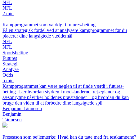
NFL
NFL
2 min
Kampprogrammet som værktøj i futures-betting
Få en strategisk fordel ved at analysere kampprogrammet før du
placerer dine langsigtede væddemål
NFL
NFL
Sportsbetting
Futures
Strategi
Analyse
Odds
5 min
Kampprogrammet kan være nøglen til at finde værdi i futures-
betting. Lær hvordan styrken i modstanderne, rejseplaner og
sæsonrytme påvirker holdenes præstationer – og hvordan du kan
bruge den viden til at forbedre dine langsigtede spil.
Benjamin Tønnesen
Benjamin
Tønnesen
Preseason som pejlemærke: Hvad kan du tage med fra testkampene?