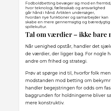
Fodboldbetting bevæger sig mod en fremtid,
hvor teknologi, fællesskab og ansvarlighed
går hånd i hånd. Artiklen undersøger,
hvordan nye funktioner og samarbejder kan
skabe en mere gennemsigtig og bæredygtig
spillekultur.
Tal om værdier – ikke bare
Når uenighed opstår, handler det sjæ
de værdier, der ligger bag. For nogle h
andre om frihed og strategi.
Prøv at spørge ind til,
hvorfor
folk men
modstanden mod betting om bekymring
handler begejstringen for odds om fasci
baggrunden for holdningerne bliver s
mere konstruktiv.