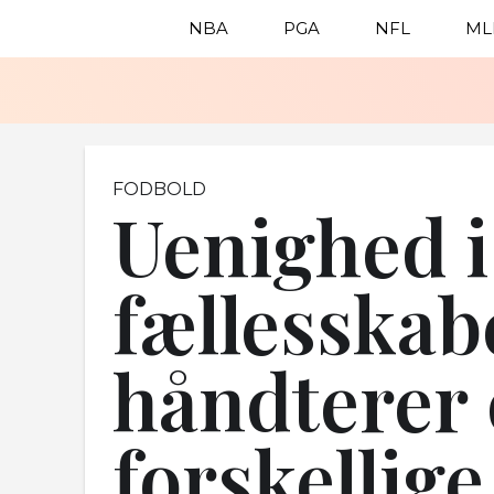
NBA
PGA
NFL
ML
FODBOLD
Uenighed i
fællesskab
håndterer
forskellige