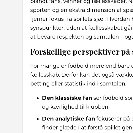
blandt fans, venner og fællesskaber. N
sporten og en ekstra dimension af sp
fjerner fokus fra spillets sjæl. Hvorda
synspunkter, uden at fællesskabet går i
at bevare respekten og samtalen – også
Forskellige perspektiver p
For mange er fodbold mere end bare et s
fællesskab. Derfor kan det også vække
betting eller statistik ind i samtalen.
Den klassiske fan
ser fodbold som
og kærlighed til klubben.
Den analytiske fan
fokuserer på 
finder glæde i at forstå spillet ge