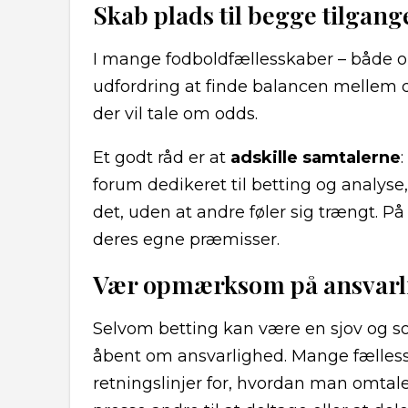
Skab plads til begge tilgang
I mange fodboldfællesskaber – både o
udfordring at finde balancen mellem de
der vil tale om odds.
Et godt råd er at
adskille samtalerne
forum dedikeret til betting og analyse,
det, uden at andre føler sig trængt. 
deres egne præmisser.
Vær opmærksom på ansvarl
Selvom betting kan være en sjov og socia
åbent om ansvarlighed. Mange fælless
retningslinjer for, hvordan man omtale