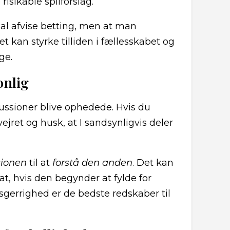
 risikable spilforslag.
kal afvise betting, men at man
 kan styrke tilliden i fællesskabet og
ge.
onlig
kussioner blive ophedede. Hvis du
ejret og husk, at I sandsynligvis deler
sionen
til at
forstå den anden
. Det kan
t, hvis den begynder at fylde for
sgerrighed er de bedste redskaber til