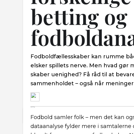
betting og
fodboldana
Fodboldfællesskaber kan rumme både
elsker spillets nerve. Men hvad gør 
skaber uenighed? Få råd til at bevar
sammenholdet – også når meninger
Fodbold samler folk – men det kan ogs
dataanalyse fylder mere i samtalerne o